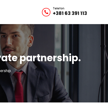
Telefon
+381 63 391 113
vate partnership.
ership.