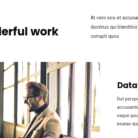
At vero eos et accusa
erful work
ducimus qui blanditiis
corrupti quos.
Data
Dut perspi
accusanti
eaque ipsa
beatae dui