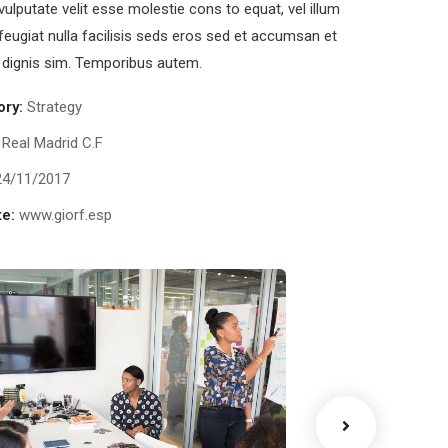
 vulputate velit esse molestie cons to equat, vel illum
feugiat nulla facilisis seds eros sed et accumsan et
 dignis sim. Temporibus autem.
ory:
Strategy
Real Madrid C.F
24/11/2017
e:
www.giorf.esp