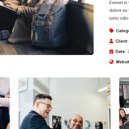
Eveniet in
dolore eu 
iusto odio
Categ
Client:
Date:
Websit