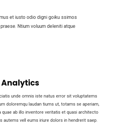
mus et iusto odio digni goiku ssimos
 praese. Ntium voluum deleniti atque
 Analytics
ciatis unde omnis iste natus error sit voluptatems
um doloremqu laudan tiums ut, totams se aperiam,
 quae ab illo inventore veritatis et quasi architecto
s autems vell eums iriure dolors in hendrerit saep.